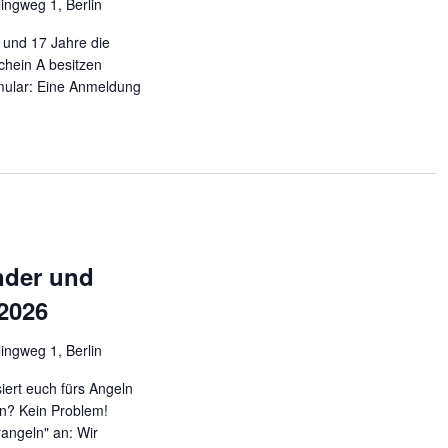
lingweg 1, Berlin
 und 17 Jahre die
chein A besitzen
mular: Eine Anmeldung
nder und
 2026
lingweg 1, Berlin
siert euch fürs Angeln
en? Kein Problem!
angeln" an: Wir