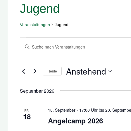
Jugend
Veranstaltungen
Jugend
Veranstaltungen
Veranstaltungen
Bitte
Suche
Schlüsselwort
und
eingeben.
Anstehend
Suche
Ansichten,
Heute
nach
Navigation
Datum
Veranstaltungen
wählen.
September 2026
Schlüsselwort.
18. September - 17:00 Uhr
bis
20. Septembe
FR.
18
Angelcamp 2026