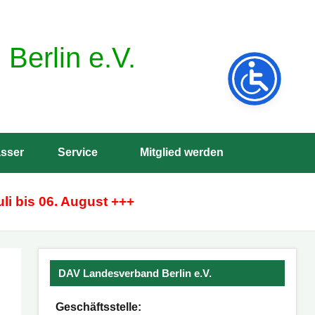
Berlin e.V.
sser
Service
Mitglied werden
Such
öffne
li bis 06. August +++
DAV Landesverband Berlin e.V.
Geschäftsstelle: