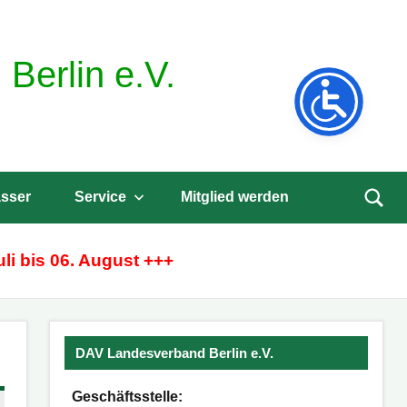
Berlin e.V.
sser
Service
Mitglied werden
Such
öffne
li bis 06. August +++
DAV Landesverband Berlin e.V.
Geschäftsstelle: