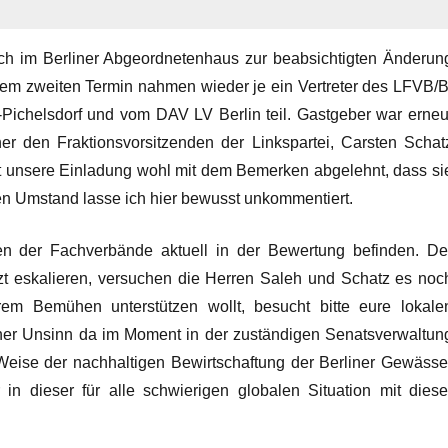
ch im Berliner Abgeordnetenhaus zur beabsichtigten Änderun
esem zweiten Termin nahmen wieder je ein Vertreter des LFVB/B
r-Pichelsdorf und vom DAV LV Berlin teil. Gastgeber war erneu
r den Fraktionsvorsitzenden der Linkspartei, Carsten Schat
at unsere Einladung wohl mit dem Bemerken abgelehnt, dass si
iesen Umstand lasse ich hier bewusst unkommentiert.
men der Fachverbände aktuell in der Bewertung befinden. De
zt eskalieren, versuchen die Herren Saleh und Schatz es noc
rem Bemühen unterstützen wollt, besucht bitte eure lokale
lcher Unsinn da im Moment in der zuständigen Senatsverwaltun
 Weise der nachhaltigen Bewirtschaftung der Berliner Gewässe
in dieser für alle schwierigen globalen Situation mit diese