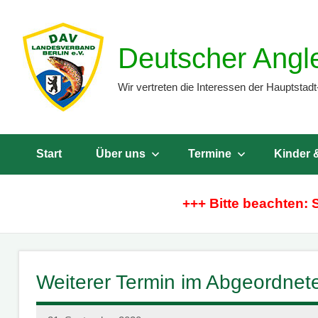
Zum
Inhalt
Deutscher Angl
springen
Wir vertreten die Interessen der Hauptstadt
Start
Über uns
Termine
Kinder 
+++ Bitte beachten: 
Weiterer Termin im Abgeordne