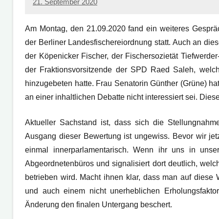
21. September 2020
admin
Am Montag, den 21.09.2020 fand ein weiteres Gesprä
der Berliner Landesfischereiordnung statt. Auch an di
der Köpenicker Fischer, der Fischersozietät Tiefwerde
der Fraktionsvorsitzende der SPD Raed Saleh, welche
hinzugebeten hatte. Frau Senatorin Günther (Grüne) h
an einer inhaltlichen Debatte nicht interessiert sei. D
Aktueller Sachstand ist, dass sich die Stellungnah
Ausgang dieser Bewertung ist ungewiss. Bevor wir jet
einmal innerparlamentarisch. Wenn ihr uns in unse
Abgeordnetenbüros und signalisiert dort deutlich, we
betrieben wird. Macht ihnen klar, dass man auf diese
und auch einem nicht unerheblichen Erholungsfaktor 
Änderung den finalen Untergang beschert.