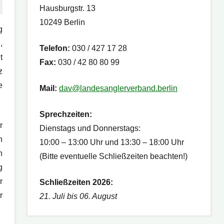
Hausburgstr. 13
10249 Berlin
g
,
Telefon:
030 / 427 17 28
t
Fax:
030 / 42 80 80 99
z
e
Mail:
dav@landesanglerverband.berlin
Sprechzeiten:
r
Dienstags und Donnerstags:
h
10:00 – 13:00 Uhr und 13:30 – 18:00 Uhr
n
(Bitte eventuelle Schließzeiten beachten!)
g
r
Schließzeiten 2026:
r
21. Juli bis 06. August