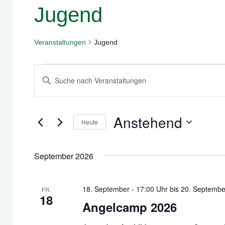
Jugend
Veranstaltungen
Jugend
Veranstaltungen
Veranstaltungen
Bitte
Suche
Schlüsselwort
und
eingeben.
Anstehend
Suche
Ansichten,
Heute
nach
Navigation
Datum
Veranstaltungen
wählen.
September 2026
Schlüsselwort.
18. September - 17:00 Uhr
bis
20. Septembe
FR.
18
Angelcamp 2026