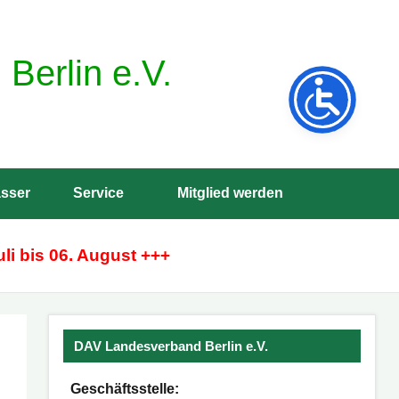
Berlin e.V.
sser
Service
Mitglied werden
Such
öffne
li bis 06. August +++
DAV Landesverband Berlin e.V.
Geschäftsstelle: