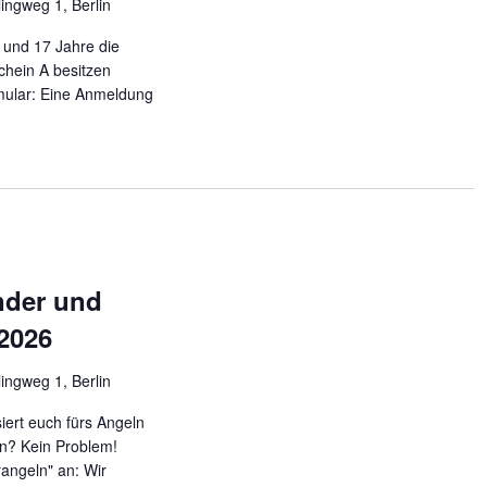
lingweg 1, Berlin
 und 17 Jahre die
chein A besitzen
mular: Eine Anmeldung
nder und
 2026
lingweg 1, Berlin
siert euch fürs Angeln
en? Kein Problem!
angeln" an: Wir