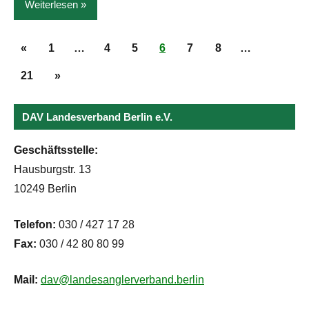
Weiterlesen
Seitennummerierung
News
Vorherige
«
1
…
4
5
6
7
8
…
der
Beiträge
Nächste
21
»
Beiträge
Beiträge
DAV Landesverband Berlin e.V.
Geschäftsstelle:
Hausburgstr. 13
10249 Berlin
Telefon:
030 / 427 17 28
Fax:
030 / 42 80 80 99
Mail:
dav@landesanglerverband.berlin