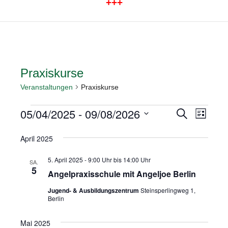
+++
Praxiskurse
Veranstaltungen
Praxiskurse
05/04/2025
 - 
09/08/2026
Veranstaltungen
Veran
Veranstal
Suche
Liste
Ansic
Datum
Suche
April 2025
Navig
wählen.
und
5. April 2025 - 9:00 Uhr
bis
14:00 Uhr
SA.
Ansichten
5
Angelpraxisschule mit Angeljoe Berlin
Navigatio
Jugend- & Ausbildungszentrum
Steinsperlingweg 1,
Berlin
Mai 2025