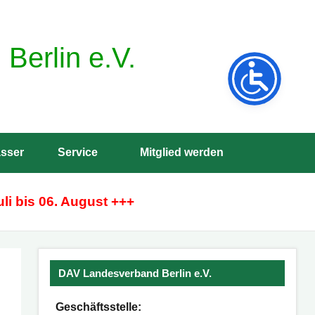
Berlin e.V.
sser
Service
Mitglied werden
Such
öffne
li bis 06. August +++
DAV Landesverband Berlin e.V.
Geschäftsstelle: