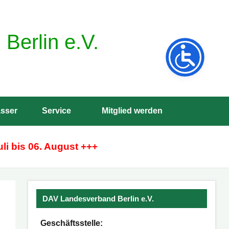
Berlin e.V.
sser
Service
Mitglied werden
Such
öffne
li bis 06. August +++
DAV Landesverband Berlin e.V.
Geschäftsstelle: