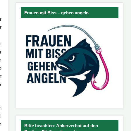
Frauen mit Biss – gehen angeln
r
r
n
r
h
b
t
r
m
!
n
Bitte beachten: Ankerverbot auf den