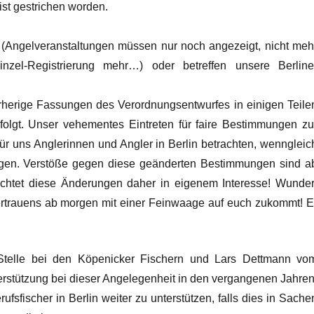
st gestrichen worden.
t (Angelveranstaltungen müssen nur noch angezeigt, nicht meh
nzel-Registrierung mehr…) oder betreffen unsere Berline
herige Fassungen des Verordnungsentwurfes in einigen Teile
efolgt. Unser vehementes Eintreten für faire Bestimmungen zu
 für uns Anglerinnen und Angler in Berlin betrachten, wenngleic
ragen. Verstöße gegen diese geänderten Bestimmungen sind a
eachtet diese Änderungen daher in eigenem Interesse! Wunder
ertrauens ab morgen mit einer Feinwaage auf euch zukommt! E
Stelle bei den Köpenicker Fischern und Lars Dettmann vo
erstützung bei dieser Angelegenheit in den vergangenen Jahren
ufsfischer in Berlin weiter zu unterstützen, falls dies in Sache