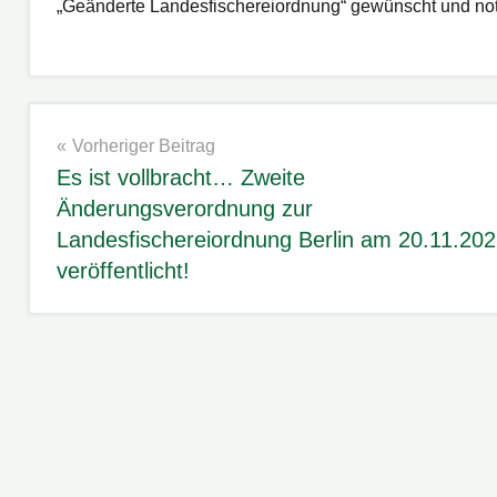
„Geänderte Landesfischereiordnung“ gewünscht und not
LFischO
Beitragsnavigation
Vorheriger Beitrag
Es ist vollbracht… Zweite
Änderungsverordnung zur
Landesfischereiordnung Berlin am 20.11.20
veröffentlicht!