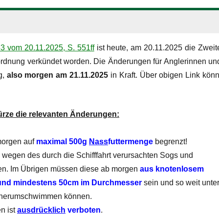
3 vom 20.11.2025, S. 551ff
ist heute, am 20.11.2025 die Zweit
ordnung verkündet worden. Die Änderungen für Anglerinnen un
g,
also morgen am
21.11.2025
in Kraft. Über obigen Link könn
Kürze die relevanten Änderungen:
morgen auf
maximal 500g
Nass
futtermenge
begrenzt!
wegen des durch die Schifffahrt verursachten Sogs und
den. Im Übrigen müssen diese ab morgen
aus knotenlosem
und mindestens 50cm im Durchmesser
sein und so weit unte
in herumschwimmen können.
n ist
ausdrücklich
verboten
.