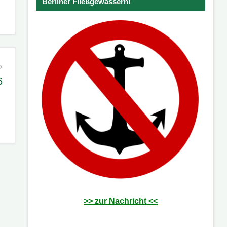
Berliner Fließgewässern!
6
>> zur Nachricht <<