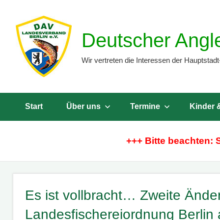
Zum
Inhalt
Deutscher Angl
springen
Wir vertreten die Interessen der Hauptstadt
Start
Über uns
Termine
Kinder 
+++ Bitte beachten: 
Es ist vollbracht… Zweite Änd
Landesfischereiordnung Berlin 