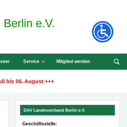
Berlin e.V.
sser
Service
Mitglied werden
Such
öffne
li bis 06. August +++
DAV Landesverband Berlin e.V.
Geschäftsstelle: