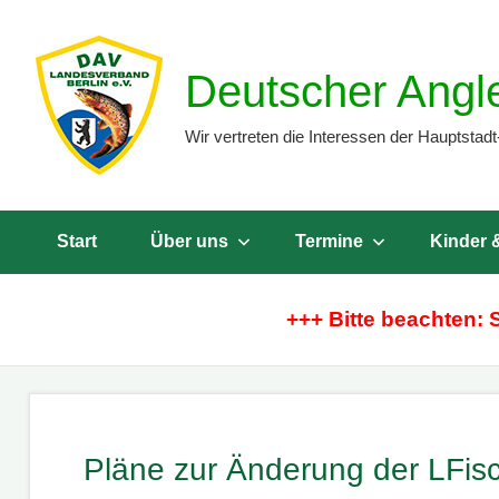
Zum
Inhalt
Deutscher Angl
springen
Wir vertreten die Interessen der Hauptstadt
Start
Über uns
Termine
Kinder 
+++ Bitte beachten: 
Pläne zur Änderung der LFis