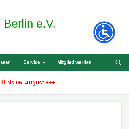
Berlin e.V.
sser
Service
Mitglied werden
Such
öffne
li bis 06. August +++