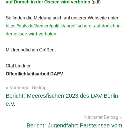
auf Dorsch in der Ostsee wird verboten
(pdf)
Se finden die Meldung auch auf unserer Webseite unter:
https://dafv.de/themen/politik/angelfischerei-auf-dorsch-in-
der-ostsee-wird-verboten
Mit freundlichen Grüßen,
Olaf Lindner
Öffentlichkeitsarbeit DAFV
Beitragsnavigation
Vorheriger Beitrag
Archiv2023
Bericht: Meeresfischen 2023 des DAV Berlin
e.V.
Nächster Beitrag
Bericht: Jugendfahrt Parsteinsee vom